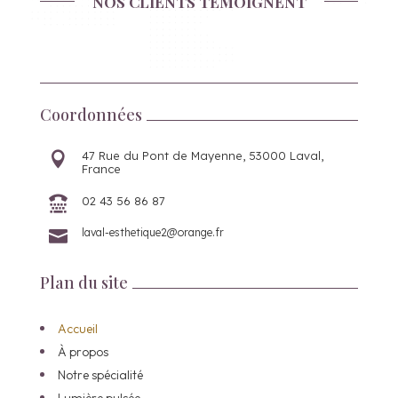
NOS CLIENTS TÉMOIGNENT
Coordonnées
47 Rue du Pont de Mayenne, 53000 Laval,

France
02 43 56 86 87

laval-esthetique2@orange.fr

Plan du site
Accueil
À propos
Notre spécialité
Lumière pulsée